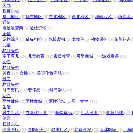
天气
栏目头栏
华北地区
(5)
华东地区
(5)
东北地区
(3)
西北地区
(5)
华南地区
(4)
西南地
通信
电信运营商
(4)
通信资讯
(8)
宠物
宠物综合
(7)
猫猫狗狗
(9)
水族爬虫
(9)
宠物鸟
(3)
动物保护
(7)
花草花卉
儿童
栏目头栏
亲子育儿
(24)
儿童教育
(12)
素质教育
(6)
母婴商城
(17)
游戏童谣
(12)
女性
栏目头栏
美容
(15)
女性
(20)
美容化妆商城
(15)
时尚
栏目头栏
时尚资讯
(10)
奢侈品
(15)
时尚杂志
(8)
两性
两性健康
(8)
两性商城
(4)
两性论坛
(2)
男士女性
(11)
生活
时尚生活
(4)
衣食住行用
(16)
餐饮食品
(32)
生活日用
(19)
化妆品牌
(17)
健康
栏目头栏
健康医疗
(21)
寻医问药
(8)
健康社区
(3)
北京医院
(30)
天津医院
(5)
上海