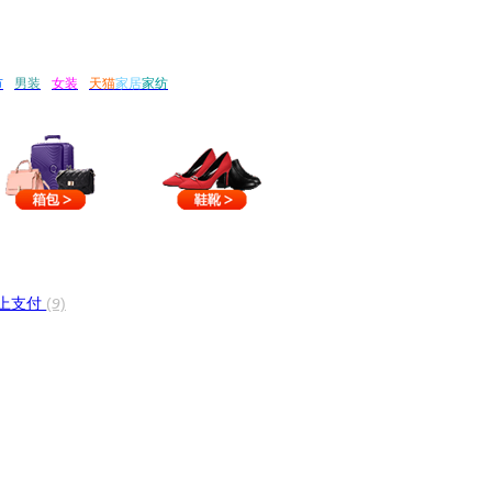
市
男装
女装
天猫
家居
家纺
上支付
(9)