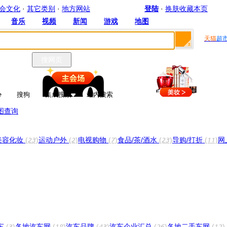
会文化
·
其它类别
·
地方网站
登陆
·
换肤
收藏本页
音乐
视频
新闻
游戏
地图
音乐
视频
新闻
游戏
地图
天猫
超
搜网页
e
搜狗
集成搜索
站内搜索
图
查询
美容化妆
(23)
运动户外
(2)
电视购物
(7)
食品/茶/酒水
(23)
导购/打折
(11)
网
车
(3)
各地汽车网
(18)
汽车品牌
(43)
汽车企业汇总
(26)
各地二手车网
(12)