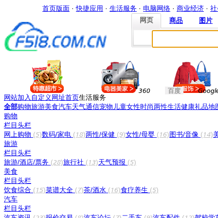
首页版面
·
快捷应用
·
生活服务
·
电脑网络
·
商业经济
·
社
网页
商品
图片
网页
商品
图片
360
百度
Googl
网站加入
自定义网址
首页
生活服务
全部
购物
旅游
美食
汽车
天气
通信
宠物
儿童
女性
时尚
两性
生活
健康
礼品
地
购物
栏目头栏
网上购物
(5)
数码/家电
(18)
两性/保健
(9)
女性/母婴
(16)
图书/音像
(14)
旅游
栏目头栏
旅游/酒店/票务
(28)
旅行社
(13)
天气预报
(5)
美食
栏目头栏
饮食综合
(15)
菜谱大全
(7)
茶/酒水
(16)
食疗养生
(5)
汽车
栏目头栏
汽车资讯
(23)
报价交易
(8)
汽车论坛
(7)
二手车
(9)
汽车配件
(12)
驾校学