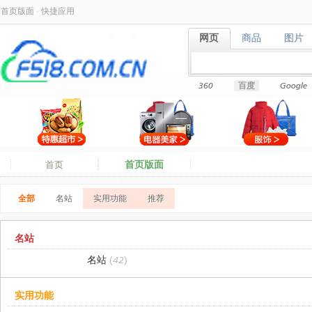
首页版面
·
快捷应用
网页
商品
图片
网页
商品
图片
360
百度
Google
首页版面
首页
全部
名站
实用功能
推荐
名站
名站
(42)
实用功能