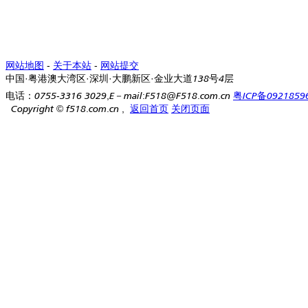
网站地图
-
关于本站
-
网站提交
中国·粤港澳大湾区·深圳·大鹏新区·金业大道138号4层
电话：0755-3316 3029,E－mail:F518@F518.com.cn
粤ICP备0921859
Copyright
©
f518.com.cn ,
返回首页
关闭页面