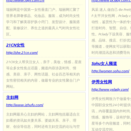
http://www.rayli.com.cn/
http://www.pclady.com.c
瑞丽网是中国第一女性垂直门户。瑞丽网汇聚了
风采.迷人.做自己-Be Pretty.
世界名牌奢侈品、化妆品、服装，成为时尚女性
f-太平洋女性网，Pclady
学习和了解美容护肤小窍门、发型设计、服装搭
动性，鉴赏性为一体的专
配、装修设计、养生之道的最具人气时尚女性社
打造时尚、智慧、自信、
区。
性。Pclady下设美容、
感、品味、搜店、打折优
21CN女性
等频道，使网友可以获取
http://she.21cn.com/
时尚潮流讯息和消费导向
21CN女人帮关注女人，亲子，美妆，情感，星座
Sohu女人频道
等众多女性焦点话题，频道内容涉及时尚、情
http://women.sohu.com/
感、美容、亲子、两性话题、社会百态等相关的
女性密切相关的内容，做最专业的女性聚合门户
伊秀女性网
网站。
http://www.yxlady.com/
主妇网
伊秀女性网致力于做最专
http://www.izhufu.com/
中国职业女性24小时提
讯，内容覆盖国内外时尚
主妇网最关心主妇的网站，主妇网包括最适合主
情感、服饰等，设有护肤,
妇看的资讯如夫妻关系、婆媳关系、亲子、理
星等多个内容频道，同时
财、创业等信息，同时还有主妇交流的论坛与空
互动交流空间。