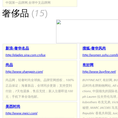
中国第一品牌网,全球中文品牌网
奢侈品
(15)
新浪-奢华名品
搜狐-奢华风尚
http://eladies.sina.com.cn/lux
http://women.sohu.com/l
尚品
有好网
http://www.shangpin.com/
http://www.buyfine.net/
尚品网，轻奢时尚全球购。品牌官网授权，100%
BUYFINE.NET, 有好网,
正品保证；海量新品，全球同步更新；支持货到
品时尚名牌购物网站, All of Lu
付款，7天包退换，售后无忧；新人注册即送100
ctions, 中国领先的国际名牌
元；手机下单全场包邮。
ph Lauren 拉夫劳伦马球, 
ksbrothers 布克兄弟, Vic
美西时尚
秘密, MARC JACOBS 马克雅
http://www.meici.com/
Republic 香蕉共和国, Juic