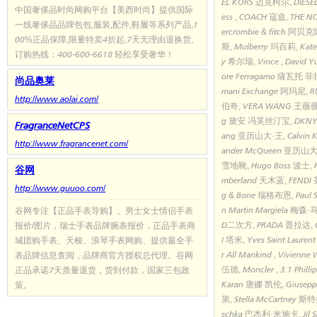
EL KORS 迈克柯尔, DIESEL
中国奢侈品时尚网购平台【美西时尚】提供国际
ess , COACH 寇兹, THE 
一线奢侈品品牌包包,服装,配件,鞋履等系列产品,1
ercrombie & fitch 阿贝
00%正品保障,限量特卖4折起,7天无理由退换货,
斯, Mulberry 玛百莉, Kat
订购热线：400-600-6618 轻松享受奢华！
y 希尔瑞, Vince , David 
ore Ferragamo 薩瓦托 菲
尚品奥莱
mani Exchange 阿玛尼, RU
http://www.aolai.com/
伯奇, VERA WANG 王薇薇, D
g 黛安 冯芙丝汀宝, DKNY 
FragranceNetCPS
ang 亚历山大·王, Calvin 
http://www.fragrancenet.com/
ander McQueen 亚历山大 
雪地靴, Hugo Boss 波士, 
谷网
mberland 天木蓝, FENDI
http://www.guuoo.com/
g & Bone 瑞格布恩, Paul
n Martin Margiela 梅森
谷网专注【正品手表导购】。男士女士情侣手表
D二次方, PRADA 普拉达, 
报价/图片，瑞士手表品牌腕表报价，正品手表商
I 塔米, Yves Saint Laur
城团购手表、天梭、浪琴手表网购、提供最全手
r All Mankind , Vivi
表品牌信息查阅，品牌商官方授权总代理。谷网
伍德, Moncler , 3.1 Phil
正品承诺7天质量退货，货到付款，国家三包政
Karan 唐娜 凯伦, Giusep
策。
第, Stella McCartney 
schka 巴杰利·米施卡, Jil 