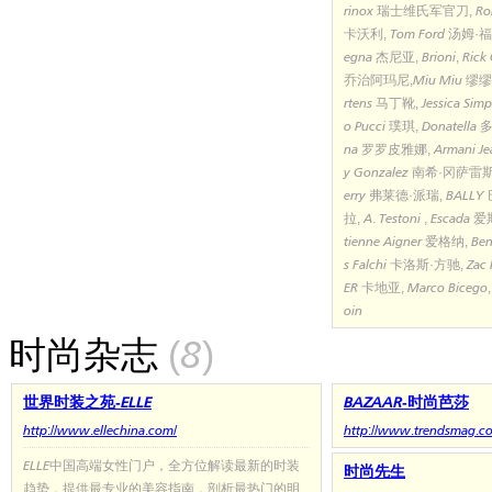
rinox 瑞士维氏军官刀, Rob
卡沃利, Tom Ford 汤姆·福特, B
egna 杰尼亚, Brioni, Rick 
乔治阿玛尼,Miu Miu 缪缪, C
rtens 马丁靴, Jessica S
o Pucci 璞琪, Donatell
na 罗罗皮雅娜, Armani Jean
y Gonzalez 南希·冈萨雷斯,
erry 弗莱德·派瑞, BALLY
拉, A. Testoni , Escada
tienne Aigner 爱格纳, Be
s Falchi 卡洛斯·方驰, Zac
ER 卡地亚, Marco Bicego, J
oin
时尚杂志
(8)
世界时装之苑-ELLE
BAZAAR-时尚芭莎
http://www.ellechina.com/
http://www.trendsmag.c
ELLE中国高端女性门户，全方位解读最新的时装
时尚先生
趋势，提供最专业的美容指南，剖析最热门的明