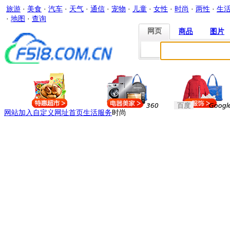
旅游
·
美食
·
汽车
·
天气
·
通信
·
宠物
·
儿童
·
女性
·
时尚
·
两性
·
生
·
地图
·
查询
网页
商品
图片
网页
商品
图片
360
百度
Googl
网站加入
自定义网址
首页
生活服务
时尚