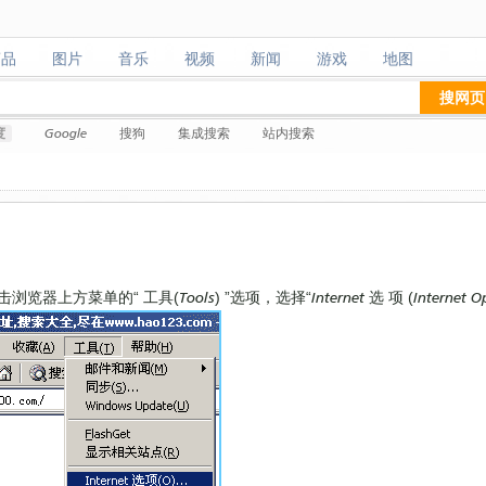
商品
图片
音乐
视频
新闻
游戏
地图
商品
图片
音乐
视频
新闻
游戏
地图
搜网页
度
Google
搜狗
集成搜索
站内搜索
？
器上方菜单的“ 工具(Tools) ”选项，选择“Internet 选 项 (Internet 