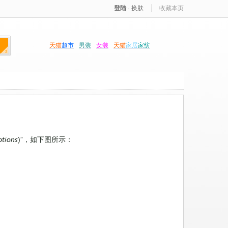
登陆
·
换肤
收藏本页
天猫
超市
男装
女装
天猫
家居
家纺
Options)”，如下图所示：