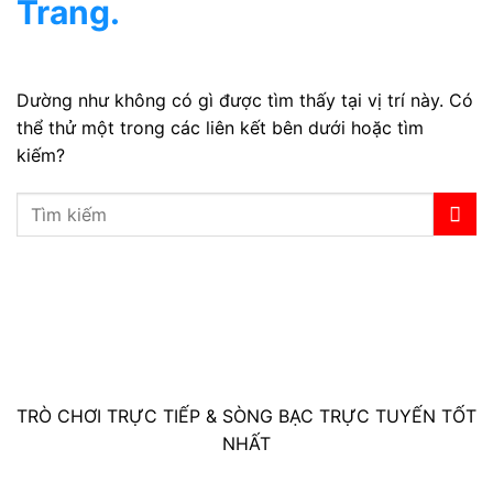
Trang.
Dường như không có gì được tìm thấy tại vị trí này. Có
thể thử một trong các liên kết bên dưới hoặc tìm
kiếm?
TRÒ CHƠI TRỰC TIẾP & SÒNG BẠC TRỰC TUYẾN TỐT
NHẤT