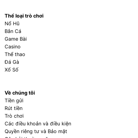
Thể loại trò chơi
Nổ Hũ
Bắn Cá
Game Bài
Casino
Thể thao
Đá Gà
Xổ Số
Về chúng tôi
Tiền gửi
Rút tiền
Trò chơi
Các điều khoản và điều kiện
Quyền riêng tư và Bảo mật