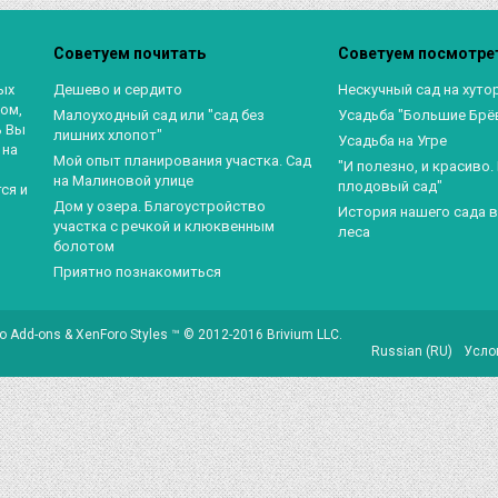
Советуем почитать
Советуем посмотре
ых
Дешево и сердито
Нескучный сад на хуто
ом,
Малоуходный сад или "сад без
Усадьба "Большие Брё
ь Вы
лишних хлопот"
Усадьба на Угре
 на
Мой опыт планирования участка. Сад
"И полезно, и красиво
на Малиновой улице
плодовый сад"
ся и
Дом у озера. Благоустройство
История нашего сада 
участка с речкой и клюквенным
леса
болотом
Приятно познакомиться
o Add-ons
&
XenForo Styles
™ © 2012-2016 Brivium LLC.
Russian (RU)
Усло