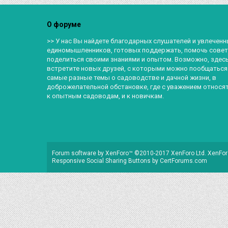
О форуме
>> У нас Вы найдете благодарных слушателей и увлеченн
единомышленников, готовых поддержать, помочь совет
поделиться своими знаниями и опытом. Возможно, здес
встретите новых друзей, с которыми можно пообщаться
самые разные темы о садоводстве и дачной жизни, в
доброжелательной обстановке, где с уважением относят
к опытным садоводам, и к новичкам.
Forum software by XenForo™
©2010-2017 XenForo Ltd.
XenFor
Responsive Social Sharing Buttons
by
CertForums.com