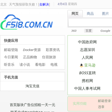
8月6日
星期
四
北京
天气预报获取失败！[
去解决
]
网页
商品
图片
网页
商品
图片
360
百度
Google
快捷应用
中国政府网
志愿深圳
邮箱登陆
Docker资源
彩票资讯
今日要闻
正品购物
住宿旅游
人民网
听音乐
读小说
看电影
电视
亚马逊
BOSS直聘
手机充值
携程网
淘宝充值
中国人事考试网
邮箱登录
实用功能
首页版块广告位招租一天一元
违章