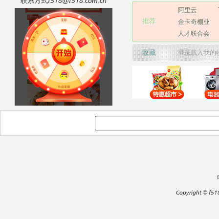
联系方式f518@f518.com.cn
阿里云
推荐
金卡奇棚业
人才联合会
收藏
登录载入我的
Copyright
©
f51