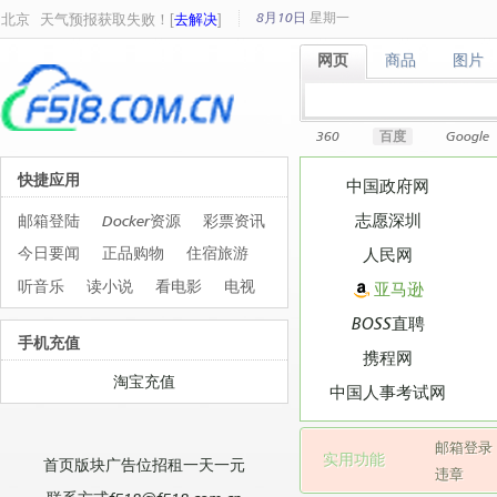
8月10日
星期
一
北京
天气预报获取失败！[
去解决
]
网页
商品
图片
网页
商品
图片
360
百度
Google
快捷应用
中国政府网
志愿深圳
邮箱登陆
Docker资源
彩票资讯
今日要闻
正品购物
住宿旅游
人民网
听音乐
读小说
看电影
电视
亚马逊
BOSS直聘
手机充值
携程网
淘宝充值
中国人事考试网
邮箱登录
实用功能
首页版块广告位招租一天一元
违章