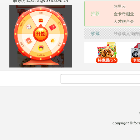
联系方式f518@f518.com.cn
阿里云
推荐
金卡奇棚业
人才联合会
收藏
登录载入我的
Copyright
©
f51