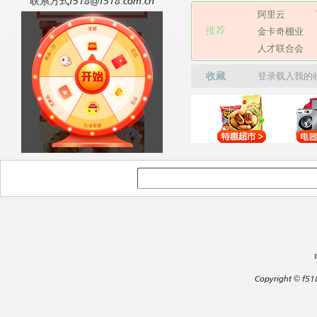
联系方式f518@f518.com.cn
阿里云
推荐
金卡奇棚业
人才联合会
收藏
登录载入我的
Copyright
©
f51