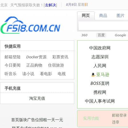
8月9日
星期
日
北京
天气预报获取失败！[
去解决
]
网页
商品
图片
网页
商品
图片
360
百度
Google
快捷应用
中国政府网
志愿深圳
邮箱登陆
Docker资源
彩票资讯
今日要闻
正品购物
住宿旅游
人民网
听音乐
读小说
看电影
电视
亚马逊
BOSS直聘
手机充值
携程网
淘宝充值
中国人事考试网
邮箱登录
实用功能
首页版块广告位招租一天一元
违章