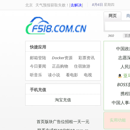
8月6日
星期
四
北京
天气预报获取失败！[
去解决
]
网页
网页
360
百
快捷应用
中国政
志愿
邮箱登陆
Docker资源
彩票资讯
今日要闻
正品购物
住宿旅游
人民
听音乐
读小说
看电影
电视
亚
BOSS
手机充值
携程
淘宝充值
中国人事
实用功能
首页版块广告位招租一天一元