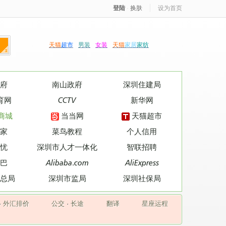
登陆
·
换肤
设为首页
天猫
超市
男装
女装
天猫
家居
家纺
府
南山政府
深圳住建局
育网
CCTV
新华网
商城
当当网
天猫超市
家
菜鸟教程
个人信用
忧
深圳市人才一体化
智联招聘
巴
Alibaba.com
AliExpress
总局
深圳市监局
深圳社保局
·
外汇排价
公交
·
长途
翻译
星座运程