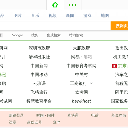
商品
图片
音乐
视频
新闻
游戏
地图
商品
图片
音乐
视频
新闻
游戏
地图
搜网页
度
Google
搜狗
集成搜索
站内搜索
府网
深圳市政府
大鹏政府
盐田政
深圳
清华出版社
网易
·
邮箱
机工教
网
中国新闻
中国教育考试网
京东
马逊
中国移动
中关村
汽车之
直聘
云班课
工商银行
前程无
︾
网
飞猪旅行
软考网
阿里巴
考试网
智慧教育平台
hawkhost
国家税务
邮箱登录
时间
·
闹钟
查快递
电话
基金净值
违章
身份证号
查IP