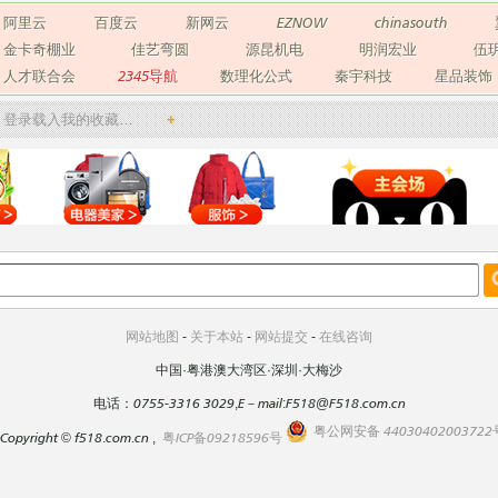
阿里云
百度云
新网云
EZNOW
chinasouth
金卡奇棚业
佳艺弯圆
源昆机电
明润宏业
伍
人才联合会
2345导航
数理化公式
秦宇科技
星品装饰
登录载入我的收藏…
+
网站地图
-
关于本站
-
网站提交
-
在线咨询
中国·粤港澳大湾区·深圳·大梅沙
电话：0755-3316 3029,E－mail:F518@F518.com.cn
粤公网安备 44030402003722
Copyright
©
f518.com.cn ,
粤ICP备09218596号