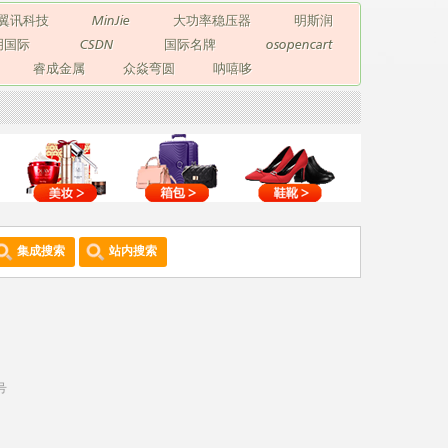
翼讯科技
MinJie
大功率稳压器
明斯润
玥国际
CSDN
国际名牌
osopencart
睿成金属
众焱弯圆
呐嘻哆
集成搜索
站内搜索
号