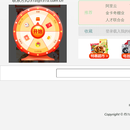
联系方式f518@f518.com.cn
阿里云
推荐
金卡奇棚业
人才联合会
收藏
登录载入我的
Copyright
©
f51