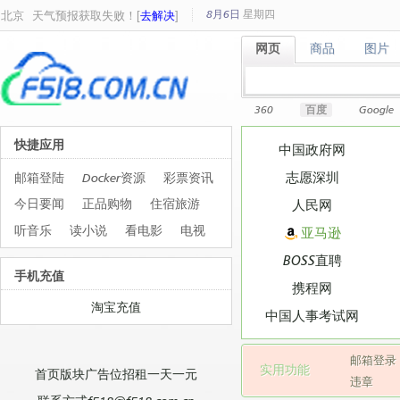
8月6日
星期
四
北京
天气预报获取失败！[
去解决
]
网页
商品
图片
网页
商品
图片
360
百度
Google
快捷应用
中国政府网
志愿深圳
邮箱登陆
Docker资源
彩票资讯
今日要闻
正品购物
住宿旅游
人民网
听音乐
读小说
看电影
电视
亚马逊
BOSS直聘
手机充值
携程网
淘宝充值
中国人事考试网
邮箱登录
实用功能
首页版块广告位招租一天一元
违章