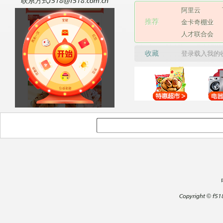
联系方式f518@f518.com.cn
阿里云
推荐
金卡奇棚业
人才联合会
收藏
登录载入我的
Copyright
©
f51