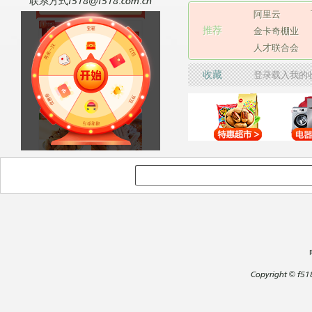
联系方式f518@f518.com.cn
阿里云
推荐
金卡奇棚业
人才联合会
收藏
登录载入我的
Copyright
©
f51