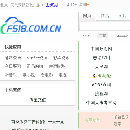
8月9日
星期
日
北京
天气预报获取失败！[
去解决
]
网页
商品
图片
网页
商品
图片
360
百度
Google
快捷应用
中国政府网
志愿深圳
邮箱登陆
Docker资源
彩票资讯
今日要闻
正品购物
住宿旅游
人民网
听音乐
读小说
看电影
电视
亚马逊
BOSS直聘
手机充值
携程网
淘宝充值
中国人事考试网
邮箱登录
实用功能
首页版块广告位招租一天一元
违章