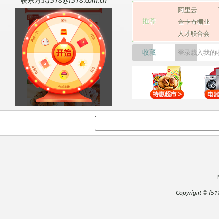
联系方式f518@f518.com.cn
阿里云
推荐
金卡奇棚业
人才联合会
收藏
登录载入我的
Copyright
©
f51