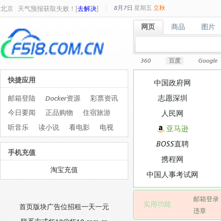
8月7日
星期
五
立秋
北京
天气预报获取失败！[
去解决
]
网页
商品
图片
网页
商品
图片
360
百度
Google
快捷应用
中国政府网
志愿深圳
邮箱登陆
Docker资源
彩票资讯
今日要闻
正品购物
住宿旅游
人民网
听音乐
读小说
看电影
电视
亚马逊
BOSS直聘
手机充值
携程网
淘宝充值
中国人事考试网
邮箱登录
实用功能
首页版块广告位招租一天一元
违章