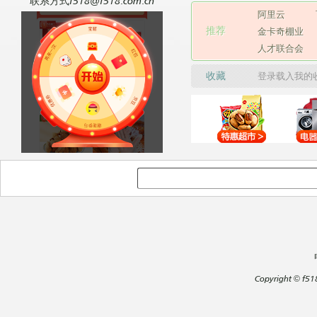
联系方式f518@f518.com.cn
阿里云
推荐
金卡奇棚业
人才联合会
收藏
登录载入我的
Copyright
©
f51