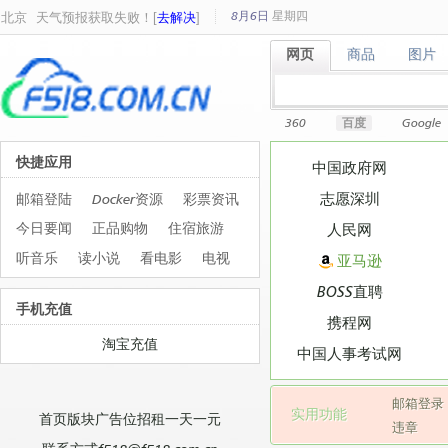
8月6日
星期
四
北京
天气预报获取失败！[
去解决
]
网页
商品
图片
网页
商品
图片
360
百度
Google
快捷应用
中国政府网
志愿深圳
邮箱登陆
Docker资源
彩票资讯
今日要闻
正品购物
住宿旅游
人民网
听音乐
读小说
看电影
电视
亚马逊
BOSS直聘
手机充值
携程网
淘宝充值
中国人事考试网
邮箱登录
实用功能
首页版块广告位招租一天一元
违章