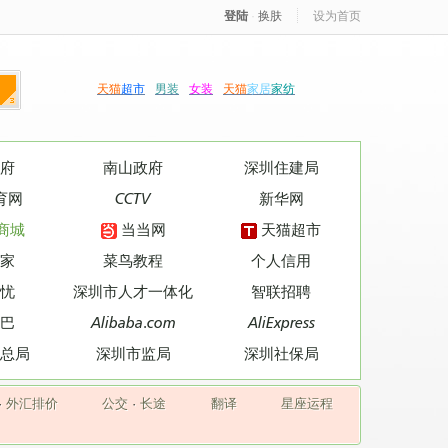
登陆
·
换肤
设为首页
天猫
超市
男装
女装
天猫
家居
家纺
府
南山政府
深圳住建局
育网
CCTV
新华网
商城
当当网
天猫超市
家
菜鸟教程
个人信用
忧
深圳市人才一体化
智联招聘
巴
Alibaba.com
AliExpress
总局
深圳市监局
深圳社保局
·
外汇排价
公交
·
长途
翻译
星座运程