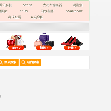
翼讯科技
MinJie
大功率稳压器
明斯润
玥国际
CSDN
国际名牌
osopencart
睿成金属
众焱弯圆
集成搜索
站内搜索
号