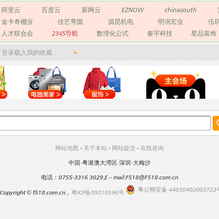
阿里云
百度云
新网云
EZNOW
chinasouth
金卡奇棚业
佳艺弯圆
源昆机电
明润宏业
伍
人才联合会
2345导航
数理化公式
秦宇科技
星品装饰
登录载入我的收藏…
+
网站地图
-
关于本站
-
网站提交
-
在线咨询
中国·粤港澳大湾区·深圳·大梅沙
电话：0755-3316 3029,E－mail:F518@F518.com.cn
粤公网安备 44030402003722
Copyright
©
f518.com.cn ,
粤ICP备09218596号