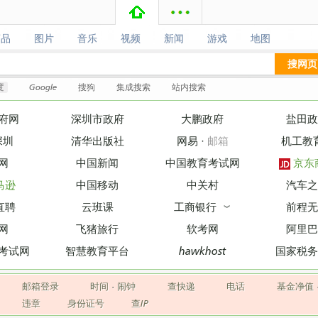
商品
图片
音乐
视频
新闻
游戏
地图
商品
图片
音乐
视频
新闻
游戏
地图
搜网页
度
Google
搜狗
集成搜索
站内搜索
府网
深圳市政府
大鹏政府
盐田政
深圳
清华出版社
网易
·
邮箱
机工教
网
中国新闻
中国教育考试网
京东
马逊
中国移动
中关村
汽车之
直聘
云班课
工商银行
前程无
︾
网
飞猪旅行
软考网
阿里巴
考试网
智慧教育平台
hawkhost
国家税务
邮箱登录
时间
·
闹钟
查快递
电话
基金净值
违章
身份证号
查IP