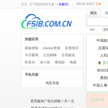
8月7日
星期
五
立秋
北京
天气预报获取失败！[
去解决
]
网页
网页
360
百
快捷应用
中国政
志愿
邮箱登陆
Docker资源
彩票资讯
今日要闻
正品购物
住宿旅游
人民
听音乐
读小说
看电影
电视
亚
BOSS
手机充值
携程
淘宝充值
中国人事
实用功能
首页版块广告位招租一天一元