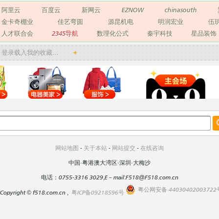
阿里云
百度云
新网云
EZNOW
chinasouth
金卡奇棚业
佳艺弯圆
源昆机电
明润宏业
伍
人才联合会
2345导航
数理化公式
秦宇科技
星品装饰
登录载入我的收藏…
+
网站地图
-
关于本站
-
网站提交
-
在线咨询
中国·粤港澳大湾区·深圳·大梅沙
电话：0755-3316 3029,E－mail:F518@F518.com.cn
粤公网安备 44030402003722
Copyright
©
f518.com.cn ,
粤ICP备09218596号