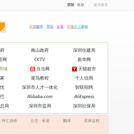
登陆
·
换肤
设为首页
天猫
超市
男装
女装
天猫
家居
家纺
府
南山政府
深圳住建局
育网
CCTV
新华网
商城
当当网
天猫超市
家
菜鸟教程
个人信用
忧
深圳市人才一体化
智联招聘
巴
Alibaba.com
AliExpress
总局
深圳市监局
深圳社保局
·
外汇排价
公交
·
长途
翻译
星座运程