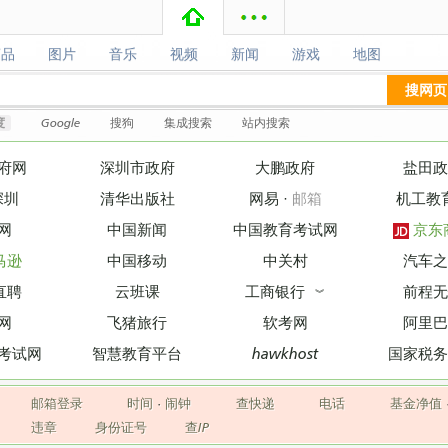
商品
图片
音乐
视频
新闻
游戏
地图
商品
图片
音乐
视频
新闻
游戏
地图
搜网页
度
Google
搜狗
集成搜索
站内搜索
府网
深圳市政府
大鹏政府
盐田政
深圳
清华出版社
网易
·
邮箱
机工教
网
中国新闻
中国教育考试网
京东
马逊
中国移动
中关村
汽车之
直聘
云班课
工商银行
前程无
︾
网
飞猪旅行
软考网
阿里巴
考试网
智慧教育平台
hawkhost
国家税务
邮箱登录
时间
·
闹钟
查快递
电话
基金净值
违章
身份证号
查IP