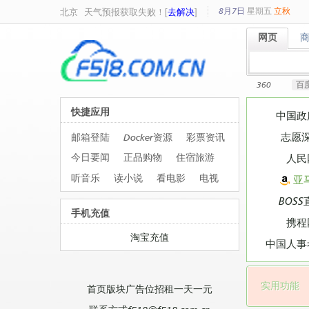
8月7日
星期
五
立秋
北京
天气预报获取失败！[
去解决
]
网页
网页
360
百
快捷应用
中国政
志愿
邮箱登陆
Docker资源
彩票资讯
今日要闻
正品购物
住宿旅游
人民
听音乐
读小说
看电影
电视
亚
BOSS
手机充值
携程
淘宝充值
中国人事
实用功能
首页版块广告位招租一天一元