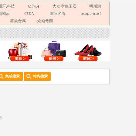
翼讯科技
MinJie
大功率稳压器
明斯润
玥国际
CSDN
国际名牌
osopencart
睿成金属
众焱弯圆
集成搜索
站内搜索
号