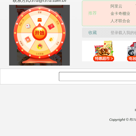
联系方式f518@f518.com.cn
阿里云
推荐
金卡奇棚业
人才联合会
收藏
登录载入我的
Copyright
©
f51