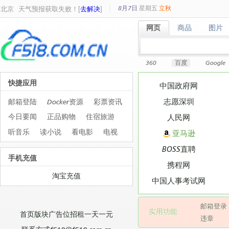
8月7日
星期
五
立秋
北京
天气预报获取失败！[
去解决
]
网页
商品
图片
网页
商品
图片
360
百度
Google
快捷应用
中国政府网
志愿深圳
邮箱登陆
Docker资源
彩票资讯
今日要闻
正品购物
住宿旅游
人民网
听音乐
读小说
看电影
电视
亚马逊
BOSS直聘
手机充值
携程网
淘宝充值
中国人事考试网
邮箱登录
实用功能
首页版块广告位招租一天一元
违章