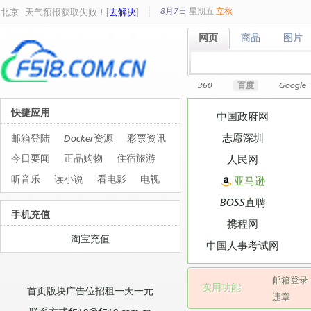
8月7日
星期
五
立秋
北京
天气预报获取失败！[
去解决
]
网页
商品
图片
网页
商品
图片
360
百度
Google
快捷应用
中国政府网
志愿深圳
邮箱登陆
Docker资源
彩票资讯
今日要闻
正品购物
住宿旅游
人民网
听音乐
读小说
看电影
电视
亚马逊
BOSS直聘
手机充值
携程网
淘宝充值
中国人事考试网
邮箱登录
实用功能
首页版块广告位招租一天一元
违章