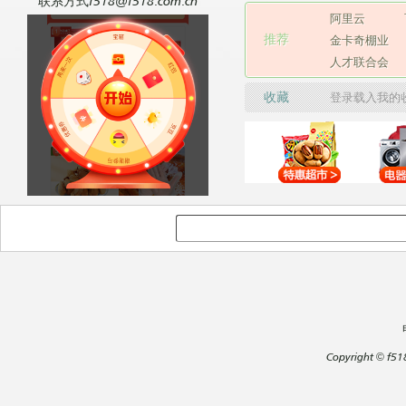
联系方式f518@f518.com.cn
阿里云
推荐
金卡奇棚业
人才联合会
收藏
登录载入我的
Copyright
©
f51