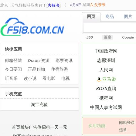
8月8日
星期
六
父亲节
北京
天气预报获取失败！[
去解决
]
网页
商品
图片
网页
商品
图片
360
百度
Google
快捷应用
中国政府网
志愿深圳
邮箱登陆
Docker资源
彩票资讯
今日要闻
正品购物
住宿旅游
人民网
听音乐
读小说
看电影
电视
亚马逊
BOSS直聘
手机充值
携程网
淘宝充值
中国人事考试网
邮箱登录
实用功能
首页版块广告位招租一天一元
违章