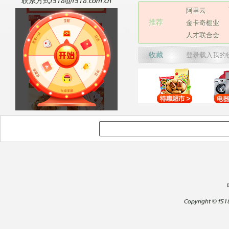
联系方式f518@f518.com.cn
阿里云
推荐
金卡奇棚业
人才联合会
收藏
登录载入我的
Copyright
©
f51