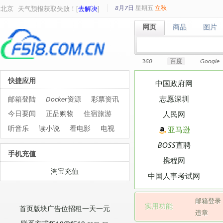
8月7日
星期
五
立秋
北京
天气预报获取失败！[
去解决
]
网页
商品
图片
网页
商品
图片
360
百度
Google
快捷应用
中国政府网
志愿深圳
邮箱登陆
Docker资源
彩票资讯
今日要闻
正品购物
住宿旅游
人民网
听音乐
读小说
看电影
电视
亚马逊
BOSS直聘
手机充值
携程网
淘宝充值
中国人事考试网
邮箱登录
实用功能
首页版块广告位招租一天一元
违章