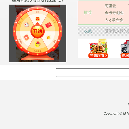
联系方式f518@f518.com.cn
阿里云
推荐
金卡奇棚业
人才联合会
收藏
登录载入我的
Copyright
©
f51