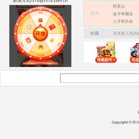
联系方式f518@f518.com.cn
阿里云
推荐
金卡奇棚业
人才联合会
收藏
登录载入我的
Copyright
©
f51