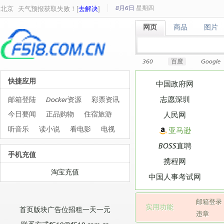
8月6日
星期
四
北京
天气预报获取失败！[
去解决
]
网页
商品
图片
网页
商品
图片
360
百度
Google
快捷应用
中国政府网
志愿深圳
邮箱登陆
Docker资源
彩票资讯
今日要闻
正品购物
住宿旅游
人民网
听音乐
读小说
看电影
电视
亚马逊
BOSS直聘
手机充值
携程网
淘宝充值
中国人事考试网
邮箱登录
实用功能
首页版块广告位招租一天一元
违章