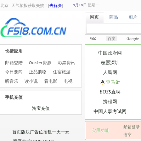
8月10日
星期
一
北京
天气预报获取失败！[
去解决
]
网页
商品
图片
网页
商品
图片
360
百度
Google
快捷应用
中国政府网
志愿深圳
邮箱登陆
Docker资源
彩票资讯
今日要闻
正品购物
住宿旅游
人民网
听音乐
读小说
看电影
电视
亚马逊
BOSS直聘
手机充值
携程网
淘宝充值
中国人事考试网
邮箱登录
实用功能
首页版块广告位招租一天一元
违章