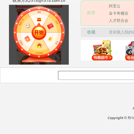
联系方式f518@f518.com.cn
阿里云
推荐
金卡奇棚业
人才联合会
收藏
登录载入我的
Copyright
©
f51