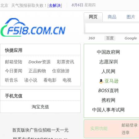
8月6日
星期
四
北京
天气预报获取失败！[
去解决
]
网页
商品
图片
网页
商品
图片
360
百度
Google
快捷应用
中国政府网
志愿深圳
邮箱登陆
Docker资源
彩票资讯
今日要闻
正品购物
住宿旅游
人民网
听音乐
读小说
看电影
电视
亚马逊
BOSS直聘
手机充值
携程网
淘宝充值
中国人事考试网
邮箱登录
实用功能
首页版块广告位招租一天一元
违章