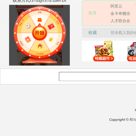
联系方式f518@f518.com.cn
阿里云
推荐
金卡奇棚业
人才联合会
收藏
登录载入我的
Copyright
©
f51