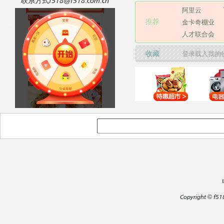
联系方式f518@f518.com.cn
阿里云
推荐
金卡奇棚业
人才联合会
收藏
登录载入我的
Copyright
©
f51