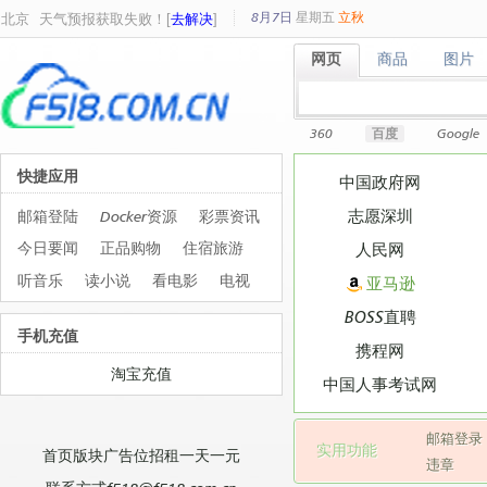
8月7日
星期
五
立秋
北京
天气预报获取失败！[
去解决
]
网页
商品
图片
网页
商品
图片
360
百度
Google
快捷应用
中国政府网
志愿深圳
邮箱登陆
Docker资源
彩票资讯
今日要闻
正品购物
住宿旅游
人民网
听音乐
读小说
看电影
电视
亚马逊
BOSS直聘
手机充值
携程网
淘宝充值
中国人事考试网
邮箱登录
实用功能
首页版块广告位招租一天一元
违章