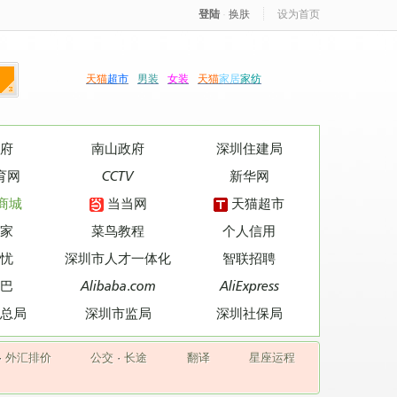
登陆
·
换肤
设为首页
天猫
超市
男装
女装
天猫
家居
家纺
府
南山政府
深圳住建局
育网
CCTV
新华网
商城
当当网
天猫超市
家
菜鸟教程
个人信用
忧
深圳市人才一体化
智联招聘
巴
Alibaba.com
AliExpress
总局
深圳市监局
深圳社保局
·
外汇排价
公交
·
长途
翻译
星座运程