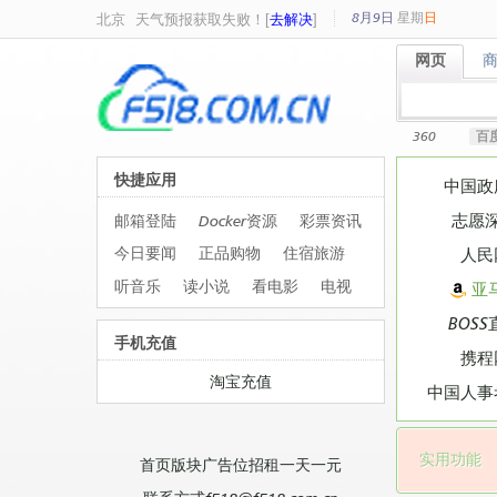
8月9日
星期
日
北京
天气预报获取失败！[
去解决
]
网页
网页
360
百
快捷应用
中国政
志愿
邮箱登陆
Docker资源
彩票资讯
今日要闻
正品购物
住宿旅游
人民
听音乐
读小说
看电影
电视
亚
BOSS
手机充值
携程
淘宝充值
中国人事
实用功能
首页版块广告位招租一天一元