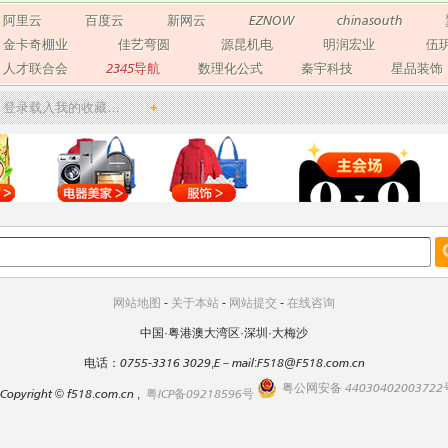
阿里云
百度云
新网云
EZNOW
chinasouth
金卡奇棚业
佳艺弯圆
源昆机电
明润宏业
伍
人才联合会
2345导航
数理化公式
秦宇科技
星品装饰
登录载入我的收藏…
+
网站地图
-
关于本站
-
网站提交
-
在线咨询
中国·粤港澳大湾区·深圳·大梅沙
电话：0755-3316 3029,E－mail:F518@F518.com.cn
粤公网安备 44030402003722
Copyright
©
f518.com.cn ,
粤ICP备09218596号