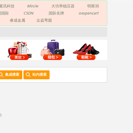
翼讯科技
MinJie
大功率稳压器
明斯润
玥国际
CSDN
国际名牌
osopencart
睿成金属
众焱弯圆
集成搜索
站内搜索
号