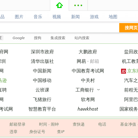
商品
图片
音乐
视频
新闻
游戏
地图
商品
图片
音乐
视频
新闻
游戏
地图
搜网页
度
Google
搜狗
集成搜索
站内搜索
府网
深圳市政府
大鹏政府
盐田政
深圳
清华出版社
网易
·
邮箱
机工教
网
中国新闻
中国教育考试网
京东
马逊
中国移动
中关村
汽车之
直聘
云班课
工商银行
前程无
︾
网
飞猪旅行
软考网
阿里巴
考试网
智慧教育平台
hawkhost
国家税务
邮箱登录
时间
·
闹钟
查快递
电话
基金净值
违章
身份证号
查IP