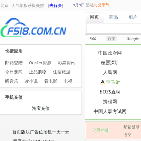
8月8日
星期
六
父亲节
北京
天气预报获取失败！[
去解决
]
网页
商品
图片
网页
商品
图片
360
百度
Google
快捷应用
中国政府网
志愿深圳
邮箱登陆
Docker资源
彩票资讯
今日要闻
正品购物
住宿旅游
人民网
听音乐
读小说
看电影
电视
亚马逊
BOSS直聘
手机充值
携程网
淘宝充值
中国人事考试网
邮箱登录
实用功能
首页版块广告位招租一天一元
违章