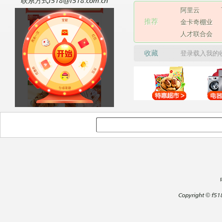
联系方式f518@f518.com.cn
阿里云
推荐
金卡奇棚业
人才联合会
收藏
登录载入我的
Copyright
©
f51